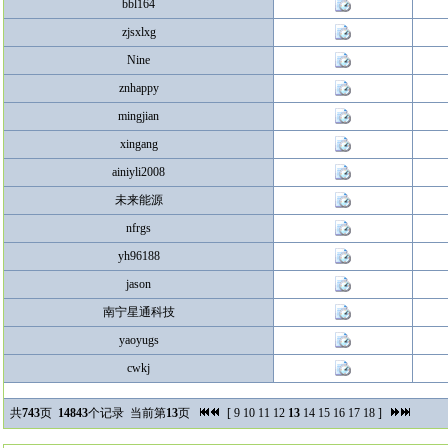
bbl164
zjsxlxg
Nine
znhappy
mingjian
xingang
ainiyli2008
未来能源
nfrgs
yh96188
jason
南宁星通科技
yaoyugs
cwkj
共
743
页
14843
个记录 当前第
13
页
[
9
10
11
12
13
14
15
16
17
18
]