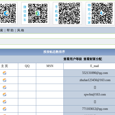
物
微
手
联
信
机
小
查
查
管
车
车
家
 索
|
帮 助
| 风 格
按发帖总数排序
查看用户等级
查看财富分配
主 页
QQ
MSN
E_mail
552131090@qq.com
zhufan123456@163.com
[]
spwfm@163.com
[]
771103612@qq.com