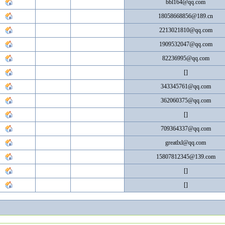
bbl164@qq.com
18058668856@189.cn
2213021810@qq.com
1909532047@qq.com
82236995@qq.com
[]
343345761@qq.com
362060375@qq.com
[]
709364337@qq.com
greatlxl@qq.com
15807812345@139.com
[]
[]