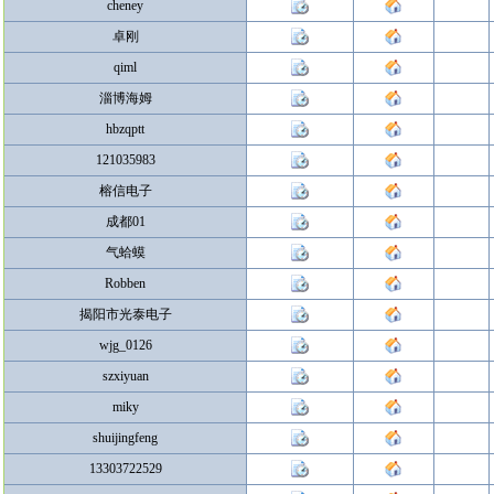
cheney
卓刚
qiml
淄博海姆
hbzqptt
121035983
榕信电子
成都01
气蛤蟆
Robben
揭阳市光泰电子
wjg_0126
szxiyuan
miky
shuijingfeng
13303722529