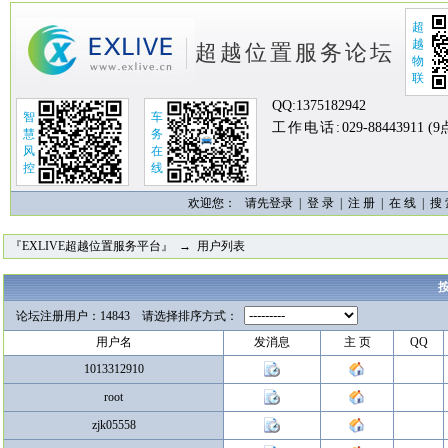
超
越
超越位置服务论坛
物
联
QQ:
1375182942
智
车
工作电话:
029-88443911 (
慧
务
风
在
控
线
欢迎您：
请先登录 |
登 录
|
注 册
|
在 线
|
搜
『EXLIVE超越位置服务平台』
→ 用户列表
论坛注册用户：14843 请选择排序方式：
用户名
发消息
主 页
QQ
1013312910
root
zjk05558