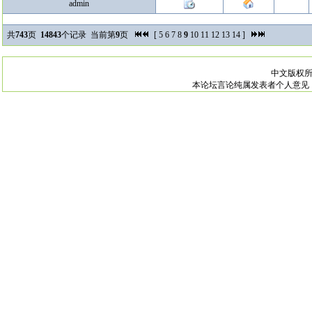
admin
共
743
页
14843
个记录 当前第
9
页
[
5
6
7
8
9
10
11
12
13
14
]
中文版权
本论坛言论纯属发表者个人意见，与