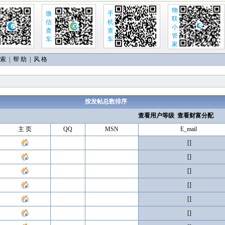
物
微
手
联
信
机
小
查
查
管
车
车
家
 索
|
帮 助
| 风 格
按发帖总数排序
查看用户等级
查看财富分配
主 页
QQ
MSN
E_mail
[]
[]
[]
[]
[]
[]