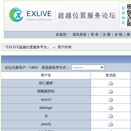
超
越
超越位置服务论坛
物
联
欢迎您：
请先登录 |
登 录
|
注 册
|
在 线
|
搜
『EXLIVE超越位置服务平台』
→ 用户列表
论坛注册用户：14843 请选择排序方式：
用户名
发消息
佐仁建材
翔顺搅拌站
nxycwl
jinhongst
tjl
jnmxbj