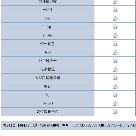
北斗星部标
whl01
zhzx
njhp
yingtai
忻州信意
lssd
公主岭天一
亿宇物流
大武口运输公司
畅行
hg
rzshycl
定位数据平台
共
743
页
14843
个记录 当前第
738
页
[
734
735
736
737
738
739
740
741
742
743