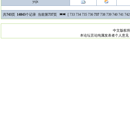
ysjx
共
743
页
14843
个记录 当前第
737
页
[
733
734
735
736
737
738
739
740
741
742
中文版权
本论坛言论纯属发表者个人意见，与