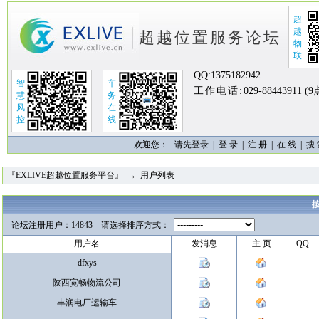
超
越
超越位置服务论坛
物
联
QQ:
1375182942
智
车
工作电话:
029-88443911 (
慧
务
风
在
控
线
欢迎您：
请先登录 |
登 录
|
注 册
|
在 线
|
搜
『EXLIVE超越位置服务平台』
→ 用户列表
论坛注册用户：14843 请选择排序方式：
用户名
发消息
主 页
QQ
dfxys
陕西宽畅物流公司
丰润电厂运输车