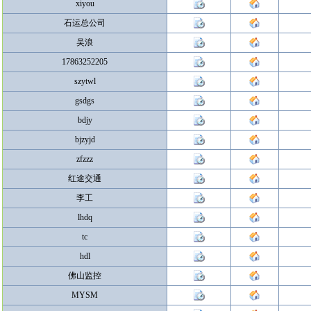
xiyou
石运总公司
吴浪
17863252205
szytwl
gsdgs
bdjy
bjzyjd
zfzzz
红途交通
李工
lhdq
tc
hdl
佛山监控
MYSM