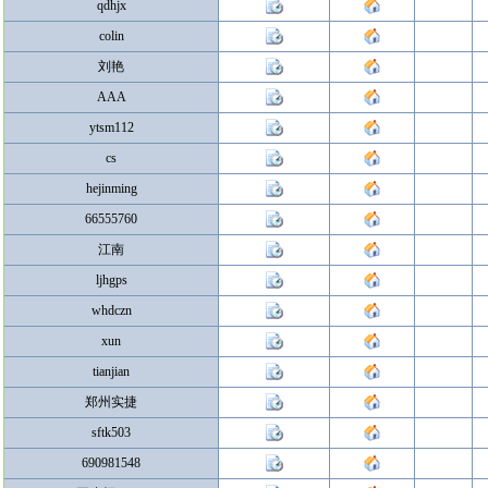
qdhjx
colin
刘艳
AAA
ytsm112
cs
hejinming
66555760
江南
ljhgps
whdczn
xun
tianjian
郑州实捷
sftk503
690981548