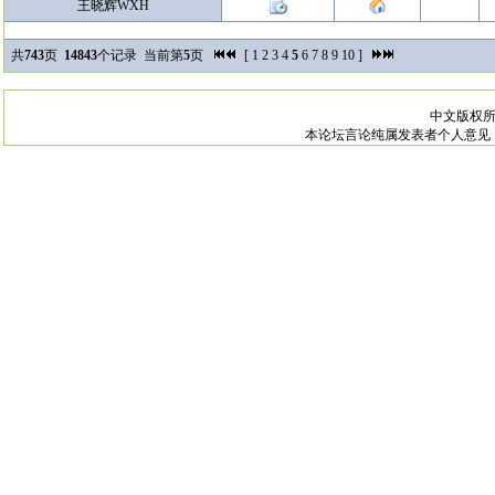
王晓辉WXH
共
743
页
14843
个记录 当前第
5
页
[
1
2
3
4
5
6
7
8
9
10
]
中文版权
本论坛言论纯属发表者个人意见，与