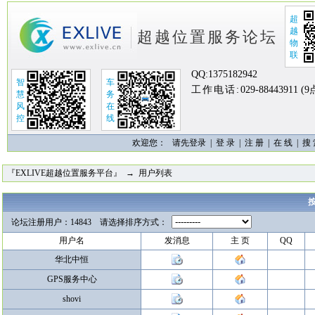
超
越
超越位置服务论坛
物
联
QQ:
1375182942
智
车
工作电话:
029-88443911 (
慧
务
风
在
控
线
欢迎您：
请先登录 |
登 录
|
注 册
|
在 线
|
搜
『EXLIVE超越位置服务平台』
→ 用户列表
论坛注册用户：14843 请选择排序方式：
用户名
发消息
主 页
QQ
华北中恒
GPS服务中心
shovi