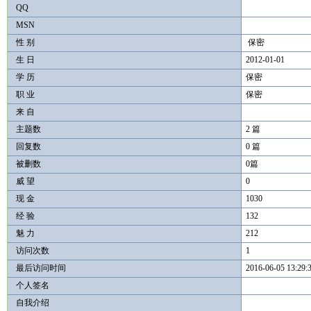
QQ
MSN
性 别
保密
生 日
2012-01-01
学 历
保密
职 业
保密
来 自
主题数
2 篇
回复数
0 篇
被删数
0篇
威 望
0
现 金
1030
经 验
132
魅 力
212
访问次数
1
最后访问时间
2016-06-05 13:29:
个人签名
自我介绍