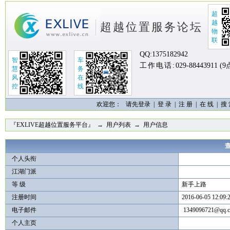
超
越
超越位置服务论坛
物
联
QQ:
1375182942
智
车
工作电话:
029-88443911 (
慧
务
风
在
控
线
欢迎您：
请先登录 |
登 录
|
注 册
|
在 线
|
搜
『EXLIVE超越位置服务平台』
→
用户列表
→ 用户信息
查
个人头衔
江湖门派
等 级
新手上路
注册时间
2016-06-05 12:09:
电子邮件
1349096721@qq.
个人主页