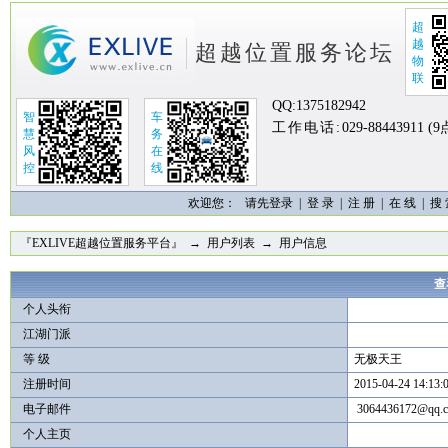
超
越
超越位置服务论坛
物
联
QQ:
1375182942
智
车
工作电话:
029-88443911 (
慧
务
风
在
控
线
欢迎您：
请先登录 |
登 录
|
注 册
|
在 线
|
搜
『EXLIVE超越位置服务平台』
→
用户列表
→ 用户信息
查
个人头衔
江湖门派
等 级
无极天王
注册时间
2015-04-24 14:13:
电子邮件
3064436172@qq.
个人主页