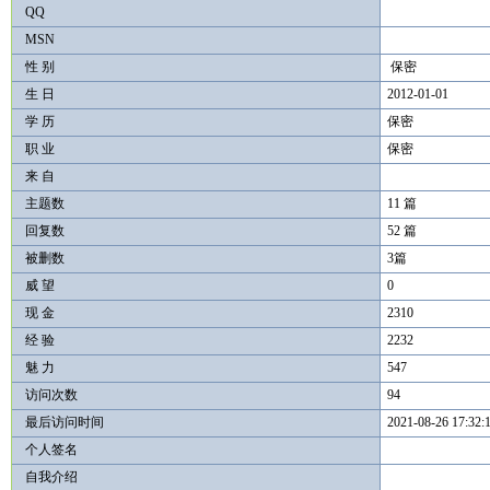
QQ
MSN
性 别
保密
生 日
2012-01-01
学 历
保密
职 业
保密
来 自
主题数
11 篇
回复数
52 篇
被删数
3篇
威 望
0
现 金
2310
经 验
2232
魅 力
547
访问次数
94
最后访问时间
2021-08-26 17:32:
个人签名
自我介绍