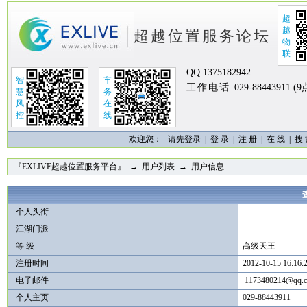
超
越
超越位置服务论坛
物
联
QQ:
1375182942
智
车
工作电话:
029-88443911 (
慧
务
风
在
控
线
欢迎您：
请先登录 |
登 录
|
注 册
|
在 线
|
搜
『EXLIVE超越位置服务平台』
→
用户列表
→ 用户信息
个人头衔
江湖门派
等 级
高级天王
注册时间
2012-10-15 16:16:
电子邮件
1173480214@qq.
个人主页
029-88443911