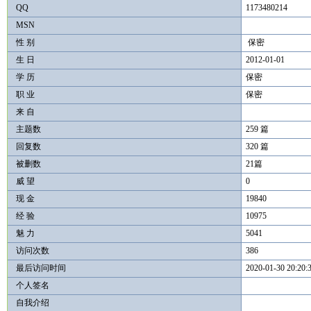
QQ
1173480214
MSN
性 别
保密
生 日
2012-01-01
学 历
保密
职 业
保密
来 自
主题数
259 篇
回复数
320 篇
被删数
21篇
威 望
0
现 金
19840
经 验
10975
魅 力
5041
访问次数
386
最后访问时间
2020-01-30 20:20:
个人签名
自我介绍