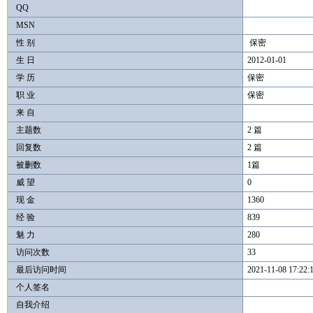
QQ
MSN
性 别
保密
生 日
2012-01-01
学 历
保密
职 业
保密
来 自
主题数
2 篇
回复数
2 篇
被删数
1篇
威 望
0
现 金
1360
经 验
839
魅 力
280
访问次数
33
最后访问时间
2021-11-08 17:22:
个人签名
自我介绍