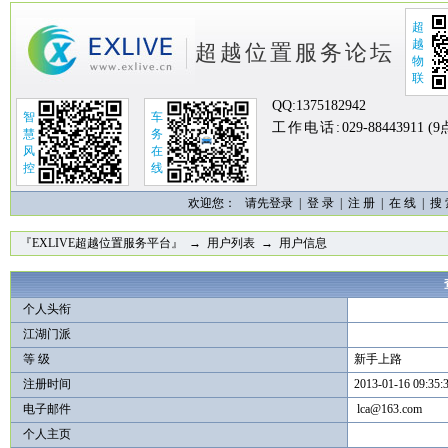
超
越
超越位置服务论坛
物
联
QQ:
1375182942
智
车
工作电话:
029-88443911 (
慧
务
风
在
控
线
欢迎您：
请先登录 |
登 录
|
注 册
|
在 线
|
搜
『EXLIVE超越位置服务平台』
→
用户列表
→ 用户信息
个人头衔
江湖门派
等 级
新手上路
注册时间
2013-01-16 09:35:
电子邮件
lca@163.com
个人主页