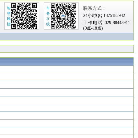
联系方式：
智
车
慧
务
24小时QQ:
1375182942
风
在
工作电话:
029-88443911
控
线
(9点-18点)