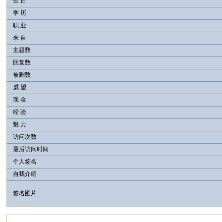
生 日
学 历
职 业
来 自
主题数
回复数
被删数
威 望
现 金
经 验
魅 力
访问次数
最后访问时间
个人签名
自我介绍
签名图片