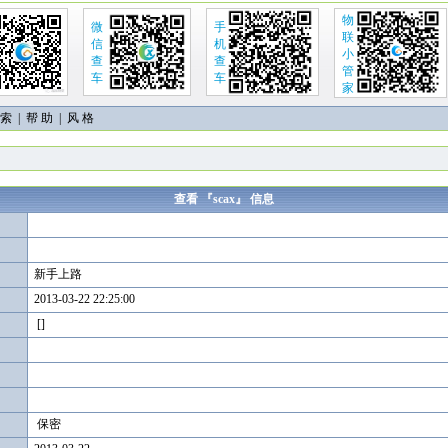
物
微
手
联
信
机
小
查
查
管
车
车
家
 索
|
帮 助
| 风 格
查看 『scax』 信息
新手上路
2013-03-22 22:25:00
[]
保密