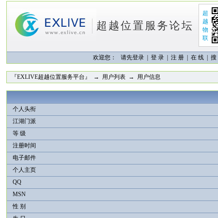
超
越
超越位置服务论坛
物
联
欢迎您：
请先登录 |
登 录
|
注 册
|
在 线
|
搜
『EXLIVE超越位置服务平台』
→
用户列表
→ 用户信息
个人头衔
江湖门派
等 级
注册时间
电子邮件
个人主页
QQ
MSN
性 别