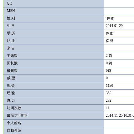
QQ
MSN
性 别
保密
生 日
2014-01-29
学 历
保密
职 业
保密
来 自
主题数
2 篇
回复数
0 篇
被删数
0篇
威 望
0
现 金
1130
经 验
352
魅 力
232
访问次数
11
最后访问时间
2014-11-25 10:31:
个人签名
自我介绍