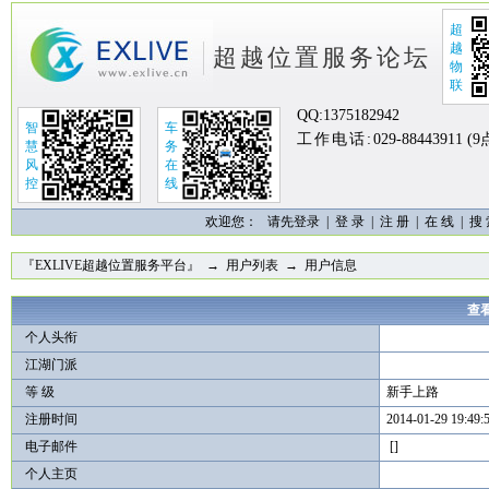
超
越
超越位置服务论坛
物
联
QQ:
1375182942
智
车
工作电话:
029-88443911 (
慧
务
风
在
控
线
欢迎您：
请先登录 |
登 录
|
注 册
|
在 线
|
搜
『EXLIVE超越位置服务平台』
→
用户列表
→ 用户信息
查看
个人头衔
江湖门派
等 级
新手上路
注册时间
2014-01-29 19:49:
电子邮件
[]
个人主页