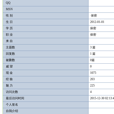
QQ
MSN
性 别
保密
生 日
2012-01-01
学 历
保密
职 业
保密
来 自
主题数
3 篇
回复数
1 篇
被删数
0篇
威 望
0
现 金
1075
经 验
203
魅 力
225
访问次数
4
最后访问时间
2015-12-30 02:13:
个人签名
自我介绍