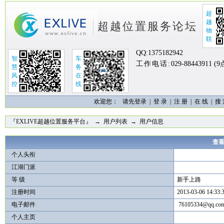
超
越
超越位置服务论坛
物
联
QQ:
1375182942
智
车
工作电话:
029-88443911 (
慧
务
风
在
控
线
欢迎您：
请先登录 |
登 录
|
注 册
|
在 线
|
搜
『EXLIVE超越位置服务平台』
→
用户列表
→ 用户信息
查看 
个人头衔
江湖门派
等 级
新手上路
注册时间
2013-03-06 14:33:
电子邮件
76105334@qq.co
个人主页