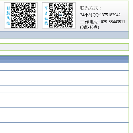
联系方式：
智
车
慧
务
24小时QQ:
1375182942
风
在
工作电话:
029-88443911
控
线
(9点-18点)