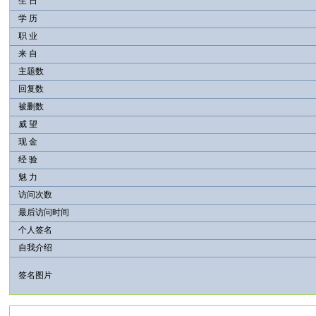
生 日
学 历
职 业
来 自
主题数
回复数
被删数
威 望
现 金
经 验
魅 力
访问次数
最后访问时间
个人签名
自我介绍
签名图片