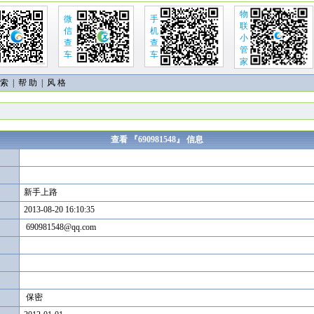
物
微
手
联
信
机
小
查
查
管
车
车
家
 索
|
帮 助
| 风 格
查看 『690981548』 信息
新手上路
2013-08-20 16:10:35
690981548@qq.com
保密