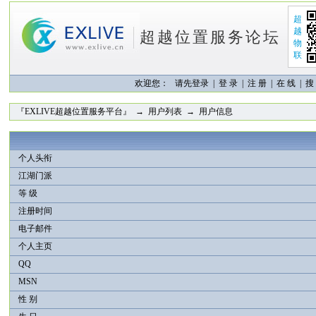
超
越
超越位置服务论坛
物
联
欢迎您：
请先登录 |
登 录
|
注 册
|
在 线
|
搜
『EXLIVE超越位置服务平台』
→
用户列表
→ 用户信息
个人头衔
江湖门派
等 级
注册时间
电子邮件
个人主页
QQ
MSN
性 别