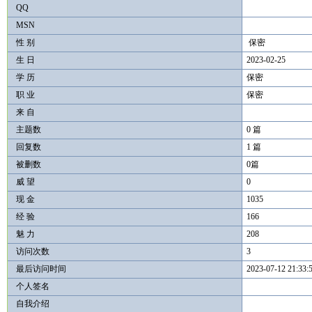
QQ
MSN
性 别
保密
生 日
2023-02-25
学 历
保密
职 业
保密
来 自
主题数
0 篇
回复数
1 篇
被删数
0篇
威 望
0
现 金
1035
经 验
166
魅 力
208
访问次数
3
最后访问时间
2023-07-12 21:33:
个人签名
自我介绍