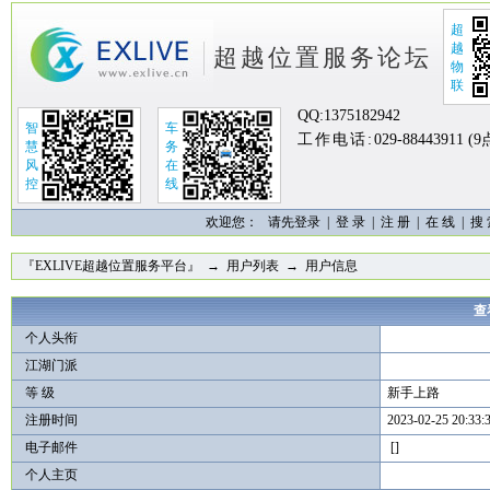
超
越
超越位置服务论坛
物
联
QQ:
1375182942
智
车
工作电话:
029-88443911 (
慧
务
风
在
控
线
欢迎您：
请先登录 |
登 录
|
注 册
|
在 线
|
搜
『EXLIVE超越位置服务平台』
→
用户列表
→ 用户信息
查
个人头衔
江湖门派
等 级
新手上路
注册时间
2023-02-25 20:33:
电子邮件
[]
个人主页