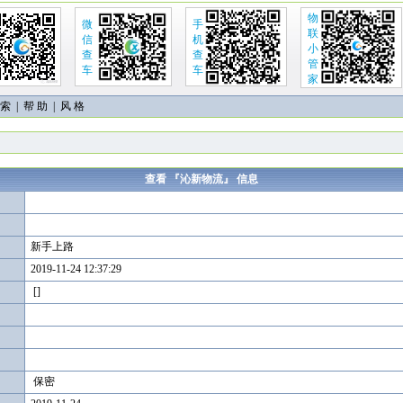
物
微
手
联
信
机
小
查
查
管
车
车
家
 索
|
帮 助
| 风 格
查看 『沁新物流』 信息
新手上路
2019-11-24 12:37:29
[]
保密