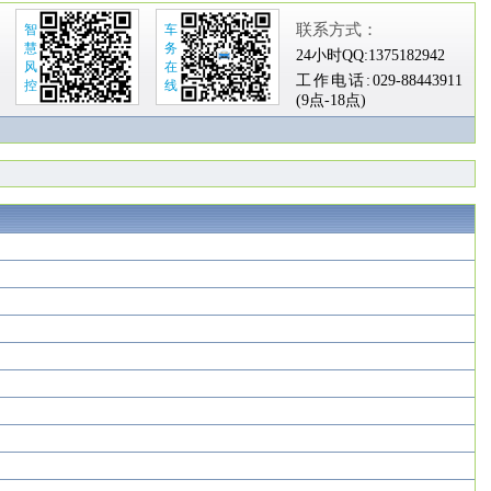
联系方式：
智
车
慧
务
24小时QQ:
1375182942
风
在
工作电话:
029-88443911
控
线
(9点-18点)