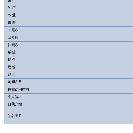
生 日
学 历
职 业
来 自
主题数
回复数
被删数
威 望
现 金
经 验
魅 力
访问次数
最后访问时间
个人签名
自我介绍
签名图片