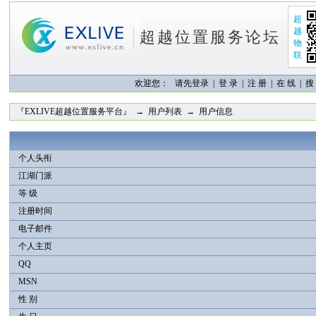
超
越
超越位置服务论坛
物
联
欢迎您：
请先登录 |
登 录
|
注 册
|
在 线
|
搜
『EXLIVE超越位置服务平台』
→
用户列表
→ 用户信息
个人头衔
江湖门派
等 级
注册时间
电子邮件
个人主页
QQ
MSN
性 别