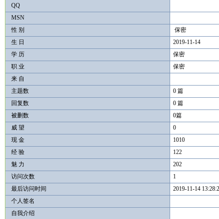
QQ
MSN
性 别
保密
生 日
2019-11-14
学 历
保密
职 业
保密
来 自
主题数
0 篇
回复数
0 篇
被删数
0篇
威 望
0
现 金
1010
经 验
122
魅 力
202
访问次数
1
最后访问时间
2019-11-14 13:28:
个人签名
自我介绍