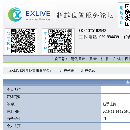
超
越
超越位置服务论坛
物
联
QQ:
1375182942
智
车
工作电话:
029-88443911 (
慧
务
风
在
控
线
欢迎您：
请先登录 |
登 录
|
注 册
|
在 线
|
搜
『EXLIVE超越位置服务平台』
→
用户列表
→ 用户信息
查
个人头衔
江湖门派
等 级
新手上路
注册时间
2019-11-14 12:58:
电子邮件
[]
个人主页