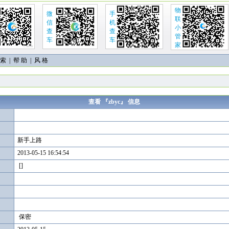
物
微
手
联
信
机
小
查
查
管
车
车
家
 索
|
帮 助
| 风 格
查看 『zbyc』 信息
新手上路
2013-05-15 16:54:54
[]
保密