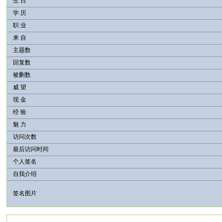
生 日
学 历
职 业
来 自
主题数
回复数
被删数
威 望
现 金
经 验
魅 力
访问次数
最后访问时间
个人签名
自我介绍
签名图片