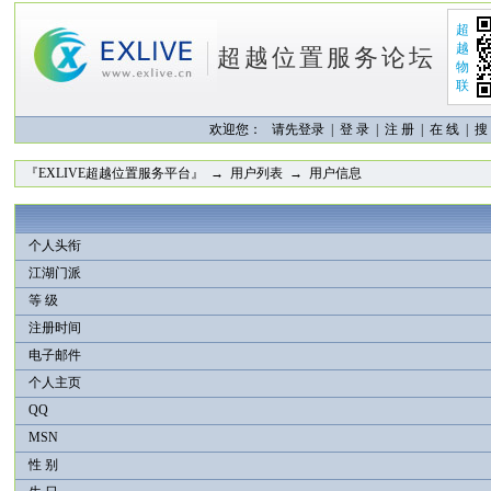
超
越
超越位置服务论坛
物
联
欢迎您：
请先登录 |
登 录
|
注 册
|
在 线
|
搜
『EXLIVE超越位置服务平台』
→
用户列表
→ 用户信息
个人头衔
江湖门派
等 级
注册时间
电子邮件
个人主页
QQ
MSN
性 别