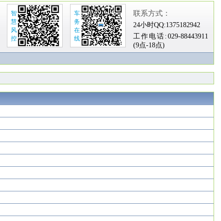
联系方式：
智
车
慧
务
24小时QQ:
1375182942
风
在
工作电话:
029-88443911
控
线
(9点-18点)