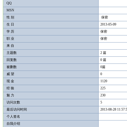
QQ
MSN
性 别
保密
生 日
2013-05-09
学 历
保密
职 业
保密
来 自
主题数
2 篇
回复数
0 篇
被删数
0篇
威 望
0
现 金
1120
经 验
225
魅 力
230
访问次数
5
最后访问时间
2013-08-28 11:57:
个人签名
自我介绍