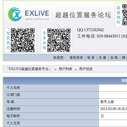
超
越
超越位置服务论坛
物
联
QQ:
1375182942
智
车
工作电话:
029-88443911 (
慧
务
风
在
控
线
欢迎您：
请先登录 |
登 录
|
注 册
|
在 线
|
搜
『EXLIVE超越位置服务平台』
→
用户列表
→ 用户信息
查看
个人头衔
江湖门派
等 级
新手上路
注册时间
2013-05-09 18:16:
电子邮件
[]
个人主页