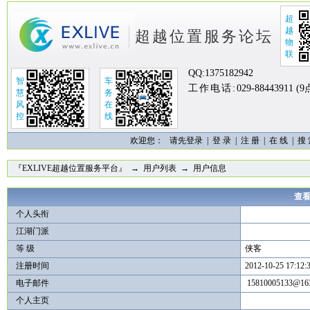
超
越
超越位置服务论坛
物
联
QQ:
1375182942
智
车
工作电话:
029-88443911 (
慧
务
风
在
控
线
欢迎您：
请先登录 |
登 录
|
注 册
|
在 线
|
搜
『EXLIVE超越位置服务平台』
→
用户列表
→ 用户信息
查看
个人头衔
江湖门派
等 级
侠客
注册时间
2012-10-25 17:12:
电子邮件
15810005133@16
个人主页