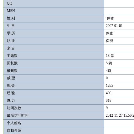
QQ
MSN
性 别
保密
生 日
2007-01-01
学 历
保密
职 业
保密
来 自
主题数
18 篇
回复数
5 篇
被删数
4篇
威 望
0
现 金
1295
经 验
400
魅 力
318
访问次数
9
最后访问时间
2012-11-27 15:50:
个人签名
自我介绍