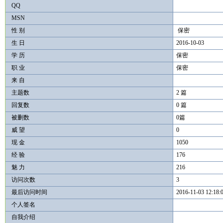
QQ
MSN
性 别
保密
生 日
2016-10-03
学 历
保密
职 业
保密
来 自
主题数
2 篇
回复数
0 篇
被删数
0篇
威 望
0
现 金
1050
经 验
176
魅 力
216
访问次数
3
最后访问时间
2016-11-03 12:18:
个人签名
自我介绍