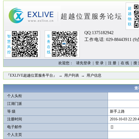
超
越
超越位置服务论坛
物
联
QQ:
1375182942
智
车
工作电话:
029-88443911 (
慧
务
风
在
控
线
欢迎您：
请先登录 |
登 录
|
注 册
|
在 线
|
搜
『EXLIVE超越位置服务平台』
→
用户列表
→ 用户信息
查
个人头衔
江湖门派
等 级
新手上路
注册时间
2016-10-03 22:20:
电子邮件
[]
个人主页