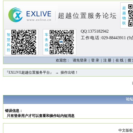
超
越
超越位置服务论坛
物
联
QQ:
1375182942
智
车
工作电话:
029-88443911 (
慧
务
风
在
控
线
欢迎您：
请先登录 |
登 录
|
注 册
|
在 线
|
搜
『EXLIVE超越位置服务平台』
→ 操作出错！
论坛
错误信息：
只有登录用户才可以查看和操作站内短消息
中文版