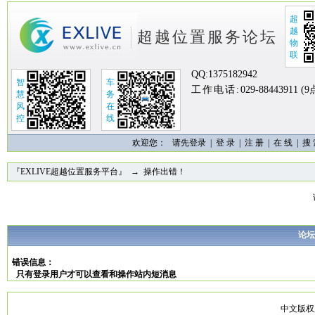
超
越
超越位置服务论坛
物
联
QQ:
1375182942
智
车
工作电话:
029-88443911 (
慧
务
风
在
控
线
欢迎您：
请先登录 |
登 录
|
注 册
|
在 线
|
搜
『EXLIVE超越位置服务平台』
→ 操作出错！
论坛
错误信息：
只有登录用户才可以查看和操作站内短消息
中文版