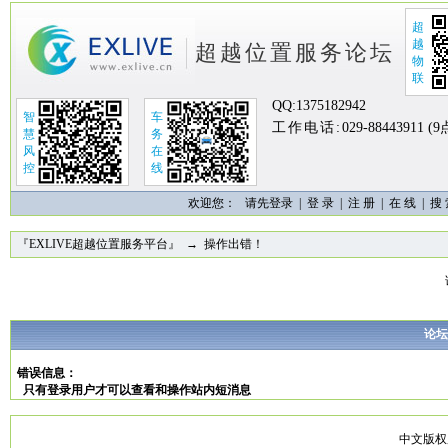
超
越
超越位置服务论坛
物
联
QQ:
1375182942
智
车
工作电话:
029-88443911 (
慧
务
风
在
控
线
欢迎您：
请先登录 |
登 录
|
注 册
|
在 线
|
搜
『EXLIVE超越位置服务平台』
→ 操作出错！
论坛
错误信息：
只有登录用户才可以查看和操作站内短消息
中文版