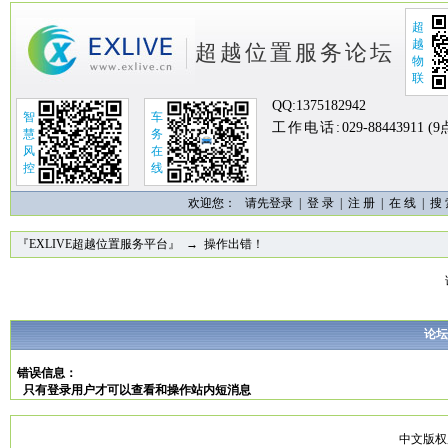
超
越
超越位置服务论坛
物
联
QQ:
1375182942
智
车
工作电话:
029-88443911 (
慧
务
风
在
控
线
欢迎您：
请先登录 |
登 录
|
注 册
|
在 线
|
搜
『EXLIVE超越位置服务平台』
→ 操作出错！
论坛
错误信息：
只有登录用户才可以查看和操作站内短消息
中文版