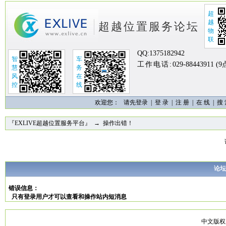
超
越
超越位置服务论坛
物
联
QQ:
1375182942
智
车
工作电话:
029-88443911 (
慧
务
风
在
控
线
欢迎您：
请先登录 |
登 录
|
注 册
|
在 线
|
搜
『EXLIVE超越位置服务平台』
→ 操作出错！
论坛
错误信息：
只有登录用户才可以查看和操作站内短消息
中文版