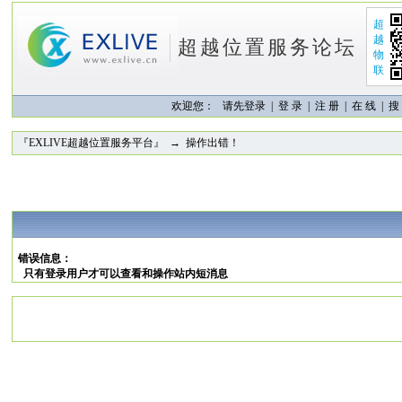
超
越
超越位置服务论坛
物
联
欢迎您：
请先登录 |
登 录
|
注 册
|
在 线
|
搜
『EXLIVE超越位置服务平台』
→ 操作出错！
错误信息：
只有登录用户才可以查看和操作站内短消息