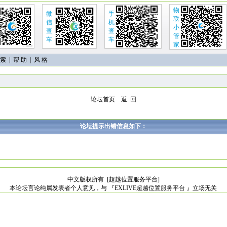
物
微
手
联
信
机
小
查
查
管
车
车
家
 索
|
帮 助
| 风 格
论坛首页
返 回
论坛提示出错信息如下：
中文版权所有
[超越位置服务平台]
本论坛言论纯属发表者个人意见，与 『EXLIVE超越位置服务平台 』立场无关