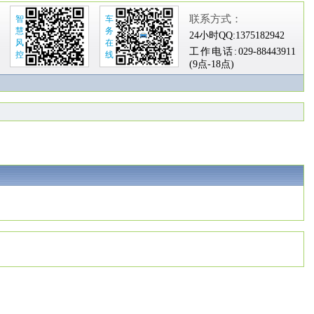
联系方式：
智
车
慧
务
24小时QQ:
1375182942
风
在
工作电话:
029-88443911
控
线
(9点-18点)