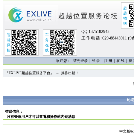
超
越
超越位置服务论坛
物
联
QQ:
1375182942
智
车
工作电话:
029-88443911 (
慧
务
风
在
控
线
欢迎您：
请先登录 |
登 录
|
注 册
|
在 线
|
搜
『EXLIVE超越位置服务平台』
→ 操作出错！
论坛
错误信息：
只有登录用户才可以查看和操作站内短消息
中文版