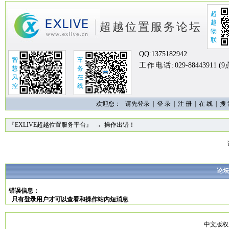
超
越
超越位置服务论坛
物
联
QQ:
1375182942
智
车
工作电话:
029-88443911 (
慧
务
风
在
控
线
欢迎您：
请先登录 |
登 录
|
注 册
|
在 线
|
搜
『EXLIVE超越位置服务平台』
→ 操作出错！
论坛
错误信息：
只有登录用户才可以查看和操作站内短消息
中文版