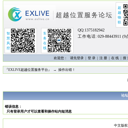
超
越
超越位置服务论坛
物
联
QQ:
1375182942
智
车
工作电话:
029-88443911 (
慧
务
风
在
控
线
欢迎您：
请先登录 |
登 录
|
注 册
|
在 线
|
搜
『EXLIVE超越位置服务平台』
→ 操作出错！
论坛
错误信息：
只有登录用户才可以查看和操作站内短消息
中文版