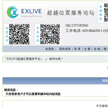
超
越
超越位置服务论坛
物
联
QQ:
1375182942
智
车
工作电话:
029-88443911 (
慧
务
风
在
控
线
欢迎您：
请先登录 |
登 录
|
注 册
|
在 线
|
搜
『EXLIVE超越位置服务平台』
→ 操作出错！
论坛
错误信息：
只有登录用户才可以查看和操作站内短消息
中文版