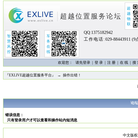
超
越
超越位置服务论坛
物
联
QQ:
1375182942
智
车
工作电话:
029-88443911 (
慧
务
风
在
控
线
欢迎您：
请先登录 |
登 录
|
注 册
|
在 线
|
搜
『EXLIVE超越位置服务平台』
→ 操作出错！
论坛
错误信息：
只有登录用户才可以查看和操作站内短消息
中文版