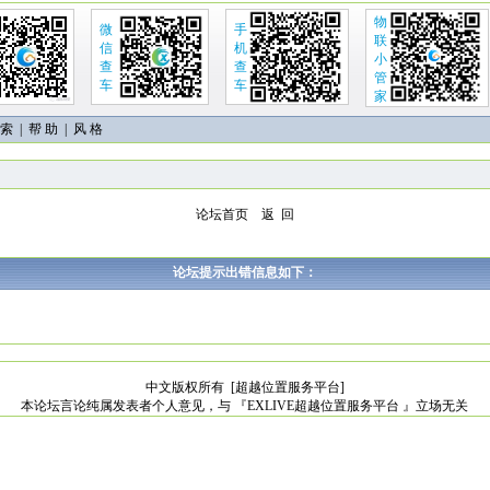
物
微
手
联
信
机
小
查
查
管
车
车
家
 索
|
帮 助
| 风 格
论坛首页
返 回
论坛提示出错信息如下：
中文版权所有
[超越位置服务平台]
本论坛言论纯属发表者个人意见，与 『EXLIVE超越位置服务平台 』立场无关