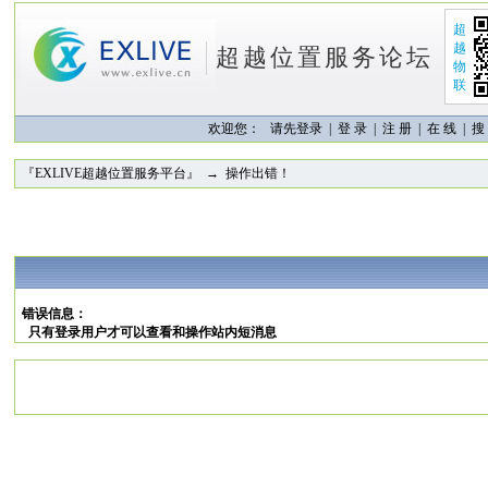
超
越
超越位置服务论坛
物
联
欢迎您：
请先登录 |
登 录
|
注 册
|
在 线
|
搜
『EXLIVE超越位置服务平台』
→ 操作出错！
错误信息：
只有登录用户才可以查看和操作站内短消息