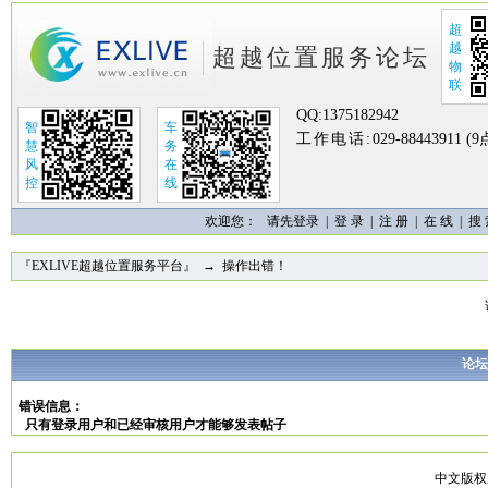
超
越
超越位置服务论坛
物
联
QQ:
1375182942
智
车
工作电话:
029-88443911 (
慧
务
风
在
控
线
欢迎您：
请先登录 |
登 录
|
注 册
|
在 线
|
搜
『EXLIVE超越位置服务平台』
→ 操作出错！
论坛
错误信息：
只有登录用户和已经审核用户才能够发表帖子
中文版