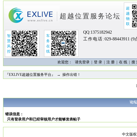
超
越
超越位置服务论坛
物
联
QQ:
1375182942
智
车
工作电话:
029-88443911 (
慧
务
风
在
控
线
欢迎您：
请先登录 |
登 录
|
注 册
|
在 线
|
搜
『EXLIVE超越位置服务平台』
→ 操作出错！
论坛
错误信息：
只有登录用户和已经审核用户才能够发表帖子
中文版