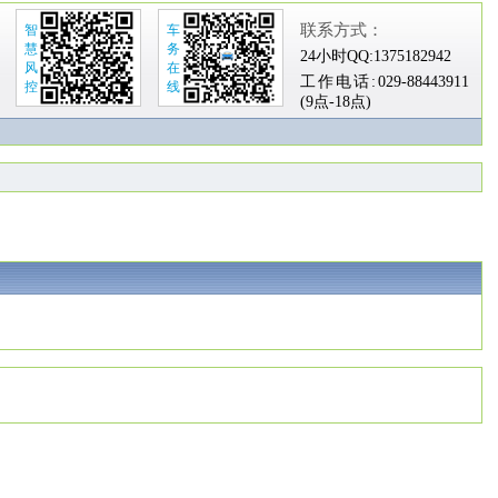
联系方式：
智
车
慧
务
24小时QQ:
1375182942
风
在
工作电话:
029-88443911
控
线
(9点-18点)