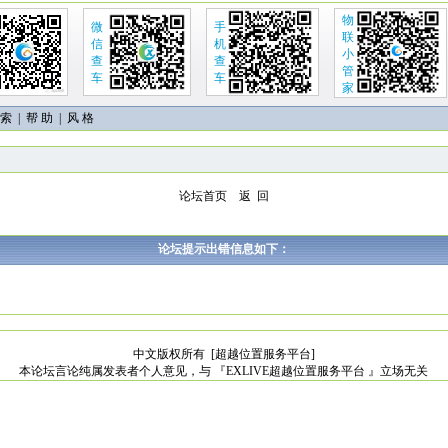
物
微
手
联
信
机
小
查
查
管
车
车
家
 索
|
帮 助
| 风 格
论坛首页
返 回
论坛提示出错信息如下：
中文版权所有
[超越位置服务平台]
本论坛言论纯属发表者个人意见，与 『EXLIVE超越位置服务平台 』立场无关