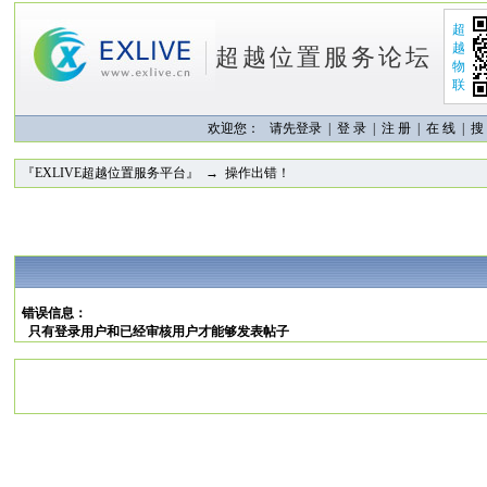
超
越
超越位置服务论坛
物
联
欢迎您：
请先登录 |
登 录
|
注 册
|
在 线
|
搜
『EXLIVE超越位置服务平台』
→ 操作出错！
错误信息：
只有登录用户和已经审核用户才能够发表帖子