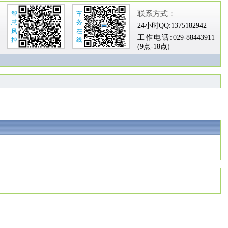
联系方式：
智
车
慧
务
24小时QQ:
1375182942
风
在
工作电话:
029-88443911
控
线
(9点-18点)