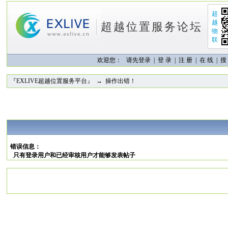
超
越
超越位置服务论坛
物
联
欢迎您：
请先登录 |
登 录
|
注 册
|
在 线
|
搜
『EXLIVE超越位置服务平台』
→ 操作出错！
错误信息：
只有登录用户和已经审核用户才能够发表帖子