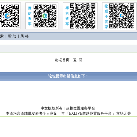
物
微
手
联
信
机
小
查
查
管
车
车
家
 索
|
帮 助
| 风 格
论坛首页
返 回
论坛提示出错信息如下：
中文版权所有
[超越位置服务平台]
本论坛言论纯属发表者个人意见，与 『EXLIVE超越位置服务平台 』立场无关