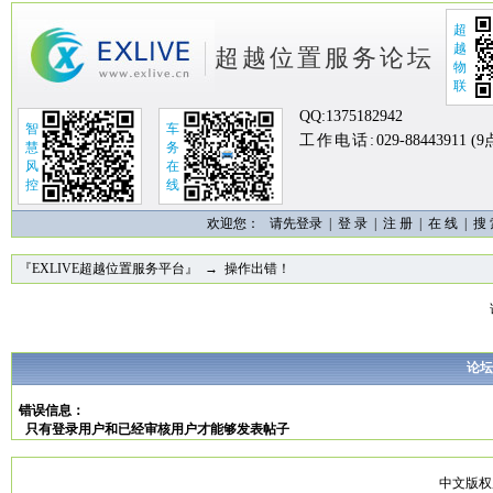
超
越
超越位置服务论坛
物
联
QQ:
1375182942
智
车
工作电话:
029-88443911 (
慧
务
风
在
控
线
欢迎您：
请先登录 |
登 录
|
注 册
|
在 线
|
搜
『EXLIVE超越位置服务平台』
→ 操作出错！
论坛
错误信息：
只有登录用户和已经审核用户才能够发表帖子
中文版