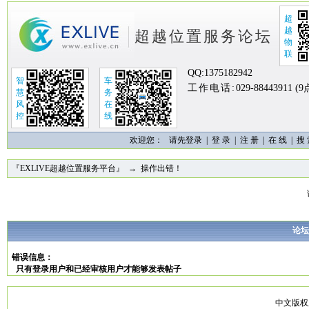
超
越
超越位置服务论坛
物
联
QQ:
1375182942
智
车
工作电话:
029-88443911 (
慧
务
风
在
控
线
欢迎您：
请先登录 |
登 录
|
注 册
|
在 线
|
搜
『EXLIVE超越位置服务平台』
→ 操作出错！
论坛
错误信息：
只有登录用户和已经审核用户才能够发表帖子
中文版