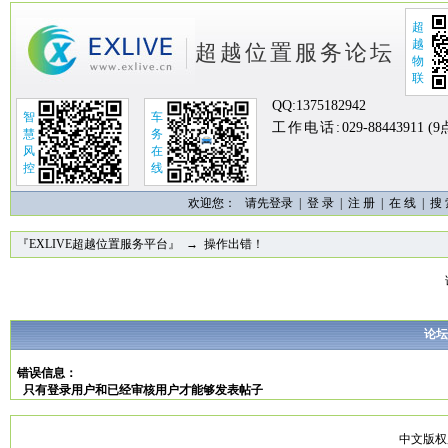
超
越
超越位置服务论坛
物
联
QQ:
1375182942
智
车
工作电话:
029-88443911 (
慧
务
风
在
控
线
欢迎您：
请先登录 |
登 录
|
注 册
|
在 线
|
搜
『EXLIVE超越位置服务平台』
→ 操作出错！
论坛
错误信息：
只有登录用户和已经审核用户才能够发表帖子
中文版