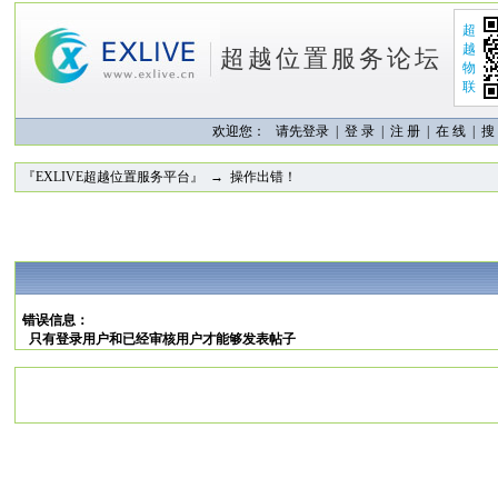
超
越
超越位置服务论坛
物
联
欢迎您：
请先登录 |
登 录
|
注 册
|
在 线
|
搜
『EXLIVE超越位置服务平台』
→ 操作出错！
错误信息：
只有登录用户和已经审核用户才能够发表帖子