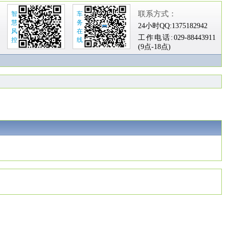
联系方式：
智
车
慧
务
24小时QQ:
1375182942
风
在
工作电话:
029-88443911
控
线
(9点-18点)