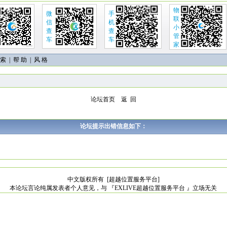
物
微
手
联
信
机
小
查
查
管
车
车
家
 索
|
帮 助
| 风 格
论坛首页
返 回
论坛提示出错信息如下：
中文版权所有
[超越位置服务平台]
本论坛言论纯属发表者个人意见，与 『EXLIVE超越位置服务平台 』立场无关