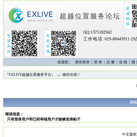
超
越
超越位置服务论坛
物
联
QQ:
1375182942
智
车
工作电话:
029-88443911 (
慧
务
风
在
控
线
欢迎您：
请先登录 |
登 录
|
注 册
|
在 线
|
搜
『EXLIVE超越位置服务平台』
→ 操作出错！
论坛
错误信息：
只有登录用户和已经审核用户才能够发表帖子
中文版