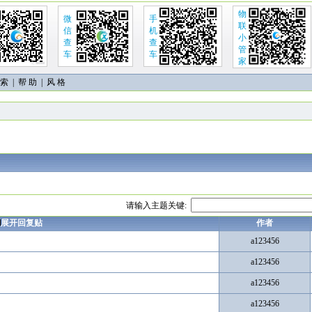
物
微
手
联
信
机
小
查
查
管
车
车
家
 索
|
帮 助
| 风 格
。
请输入主题关键:
展开回复贴
作者
a123456
a123456
a123456
a123456