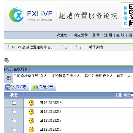
超
越
超越位置服务论坛
物
联
欢迎您：
请先登录 |
登 录
|
注 册
|
在 线
|
搜
『EXLIVE超越位置服务平台』
→
『 』
→
『 』
→ 帖子列表
[
打开在线列表
]
目前论坛总在线 15 人。 本论坛总在线 4 人。 其中注册用户 0 人，访客 4 人
状态
－
主题 点击
1213123213
1213123213
1213123213
1213123213