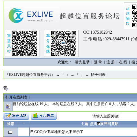
超
越
超越位置服务论坛
物
联
QQ:
1375182942
智
车
工作电话:
029-88443911 (
慧
务
风
在
控
线
欢迎您：
请先登录 |
登 录
|
注 册
|
在 线
|
搜
『EXLIVE超越位置服务平台』
→
『 』
→
『 』
→ 帖子列表
[
打开在线列表
]
目前论坛总在线 19 人。 本论坛总在线 2 人。 其中注册用户 0 人，访客 2 人
请输入主题关键:
状态
－
主题 点击
展开回复贴
GOOgle卫星地图怎么不显示了