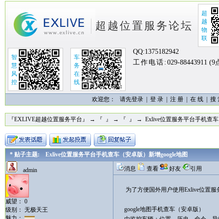
超
越
超越位置服务论坛
物
联
QQ:
1375182942
智
车
工作电话:
029-88443911 (
慧
务
风
在
控
线
欢迎您：
请先登录 |
登 录
|
注 册
|
在 线
|
搜
『EXLIVE超越位置服务平台』
→
『 』
→
『 』
→ Exlive位置服务平台手机查车
* 贴子主题: Exlive位置服务平台手机查车（安卓版）新增google地图
消息
查看
好友
引用
admin
为了方便国外用户使用Exlive位置
威望： 0
google地图手机查车（安卓版）
级别： 无极天王
魅力：