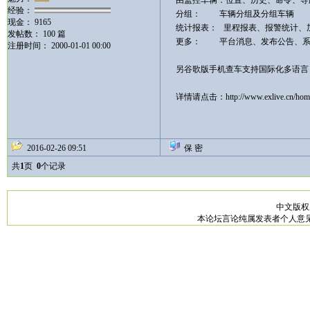
由监控车辆：位置、历史、命令、导
经验：
分组： 车辆分组及分组车辆
现金： 9165
统计报表： 里程报表、报警统计、
发帖数： 100 篇
更多： 平台消息、发布公告、系统
注册时间： 2000-01-01 00:00
另谷歌版手机查车支持国际化多语言
详情请点击：
http://www.exlive.cn/ho
2016-02-26 09:51
保 密
共
1
页
0
个记录
中文版
本论坛言论纯属发表者个人意见，