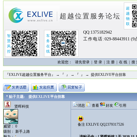
超
越
超越位置服务论坛
物
联
QQ:
1375182942
智
车
工作电话:
029-88443911 (
慧
务
风
在
控
线
欢迎您：
请先登录 |
登 录
|
注 册
|
在 线
|
搜
『EXLIVE超越位置服务平台』
→
『 』
→
『 』
→ 提供EXLIVE平台挂靠
* 贴子主题: 提供EXLIVE平台挂靠
消息
查看
好友
引用
贤晖科技
备注 EXLIVE QQ2379317526
威望： 0
级别： 新手上路
魅力：
该帖子由：[ 贤晖科技 ] 于 2020-11-1