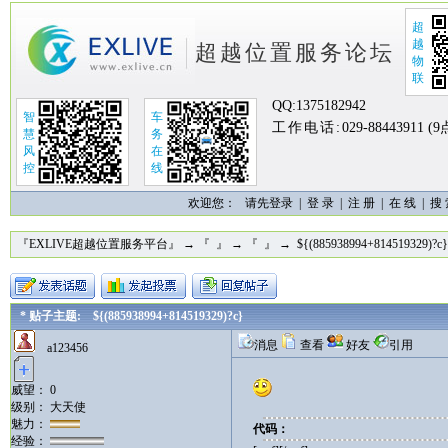
超
越
超越位置服务论坛
物
联
QQ:
1375182942
智
车
工作电话:
029-88443911 (
慧
务
风
在
控
线
欢迎您：
请先登录 |
登 录
|
注 册
|
在 线
|
搜
『EXLIVE超越位置服务平台』
→
『 』
→
『 』
→ ${(885938994+814519329)?c}
* 贴子主题: ${(885938994+814519329)?c}
消息
查看
好友
引用
a123456
威望： 0
级别： 大天使
魅力：
代码：
经验：