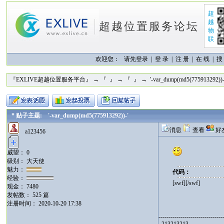
超
越
超越位置服务论坛
物
联
欢迎您：
请先登录 |
登 录
|
注 册
|
在 线
|
搜
『EXLIVE超越位置服务平台』
→
『 』
→
『 』
→ '-var_dump(md5(775913292))-
* 贴子主题: '-var_dump(md5(775913292))-'
消息
查看
好
a123456
威望： 0
级别： 大天使
魅力：
代码：
经验：
[swf][/swf]
现金： 7480
发帖数： 525 篇
注册时间： 2020-10-20 17:38
--------------------------------