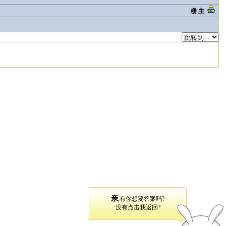
楼 主
亲
,有你想要答案吗?
没有点击我返回?