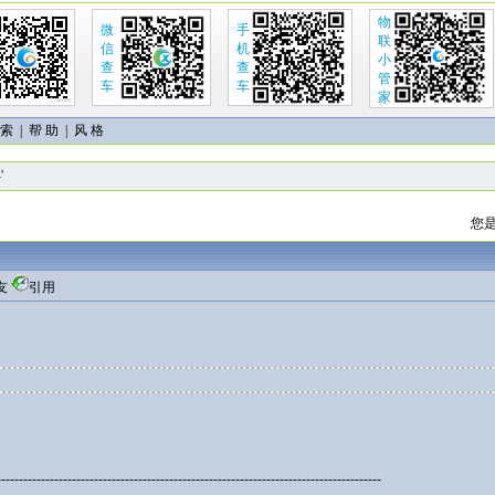
物
微
手
联
信
机
小
查
查
管
车
车
家
 索
|
帮 助
| 风 格
'
您是
友
引用
---------------------------------------------------------------------------------------