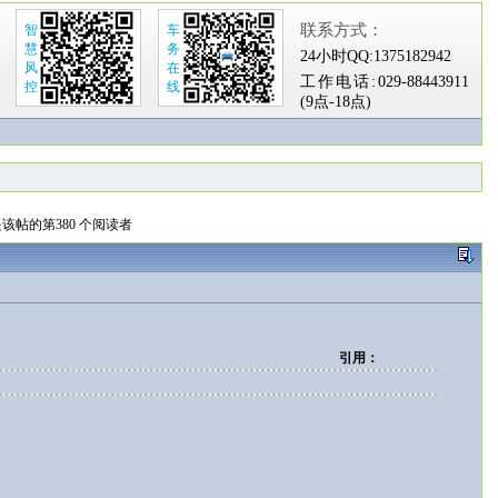
联系方式：
智
车
慧
务
24小时QQ:
1375182942
风
在
工作电话:
029-88443911
控
线
(9点-18点)
该帖的第380 个阅读者
引用：