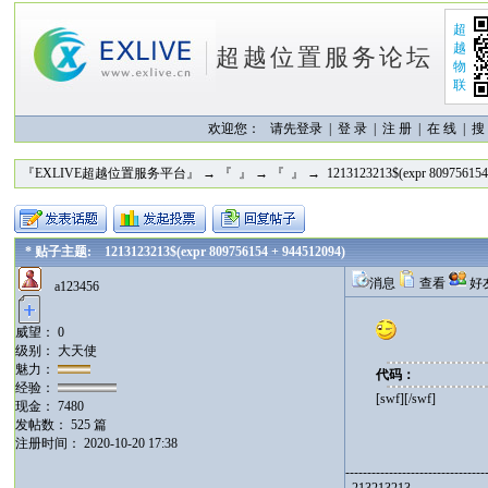
超
越
超越位置服务论坛
物
联
欢迎您：
请先登录 |
登 录
|
注 册
|
在 线
|
搜
『EXLIVE超越位置服务平台』
→
『 』
→
『 』
→ 1213123213$(expr 809756154
* 贴子主题: 1213123213$(expr 809756154 + 944512094)
消息
查看
好
a123456
威望： 0
级别： 大天使
魅力：
代码：
经验：
[swf][/swf]
现金： 7480
发帖数： 525 篇
注册时间： 2020-10-20 17:38
--------------------------------