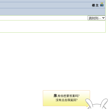
楼 主
亲
,有你想要答案吗?
没有点击我返回?