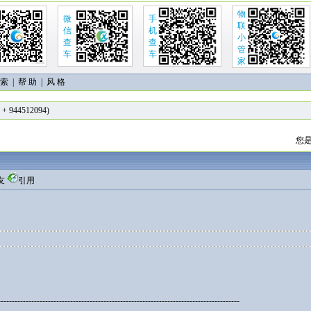
物
微
手
联
信
机
小
查
查
管
车
车
家
 索
|
帮 助
| 风 格
 + 944512094)
您是
友
引用
---------------------------------------------------------------------------------------