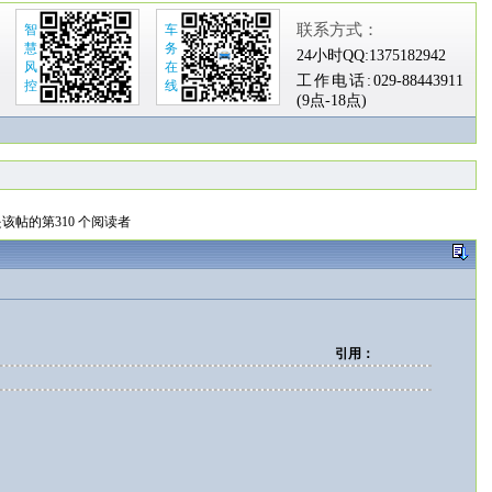
联系方式：
智
车
慧
务
24小时QQ:
1375182942
风
在
工作电话:
029-88443911
控
线
(9点-18点)
该帖的第310 个阅读者
引用：