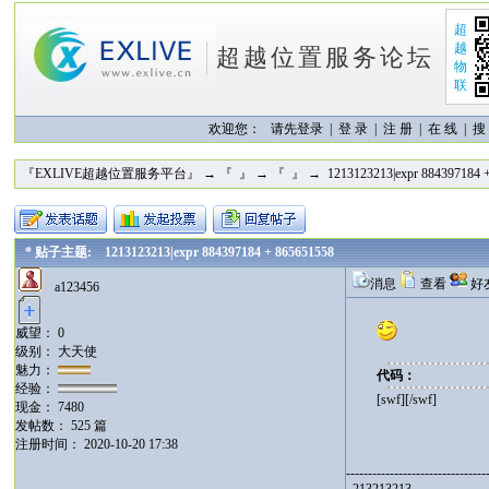
超
越
超越位置服务论坛
物
联
欢迎您：
请先登录 |
登 录
|
注 册
|
在 线
|
搜
『EXLIVE超越位置服务平台』
→
『 』
→
『 』
→ 1213123213|expr 884397184 
* 贴子主题: 1213123213|expr 884397184 + 865651558
消息
查看
好
a123456
威望： 0
级别： 大天使
魅力：
代码：
经验：
[swf][/swf]
现金： 7480
发帖数： 525 篇
注册时间： 2020-10-20 17:38
--------------------------------