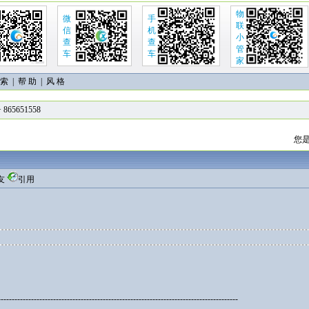
物
微
手
联
信
机
小
查
查
管
车
车
家
 索
|
帮 助
| 风 格
+ 865651558
您是
友
引用
---------------------------------------------------------------------------------------