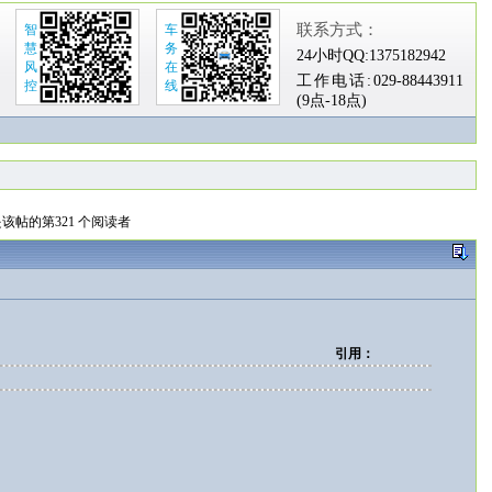
联系方式：
智
车
慧
务
24小时QQ:
1375182942
风
在
工作电话:
029-88443911
控
线
(9点-18点)
该帖的第321 个阅读者
引用：