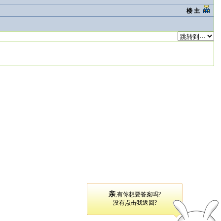
楼 主
亲
,有你想要答案吗?
没有点击我返回?