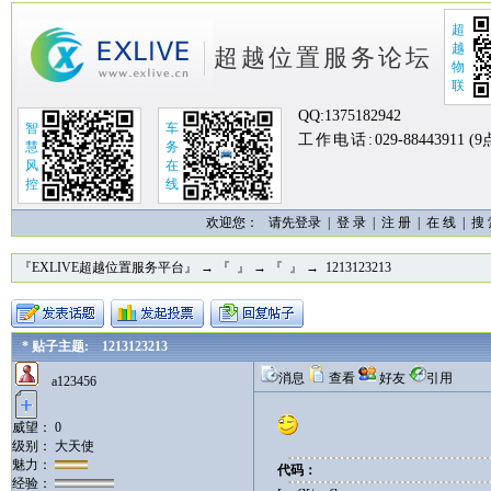
超
越
超越位置服务论坛
物
联
QQ:
1375182942
智
车
工作电话:
029-88443911 (
慧
务
风
在
控
线
欢迎您：
请先登录 |
登 录
|
注 册
|
在 线
|
搜
『EXLIVE超越位置服务平台』
→
『 』
→
『 』
→ 1213123213
* 贴子主题: 1213123213
消息
查看
好友
引用
a123456
威望： 0
级别： 大天使
魅力：
代码：
经验：